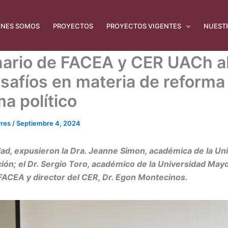
ÉNES SOMOS
PROYECTOS
PROYECTOS VIGENTES
NUEST
ario de FACEA y CER UACh a
esafíos en materia de reforma 
a político
rres
/
Septiembre 4, 2024
idad, expusieron la Dra. Jeanne Simon, académica de la Un
ón; el Dr. Sergio Toro, académico de la Universidad Mayor
ACEA y director del CER, Dr. Egon Montecinos.