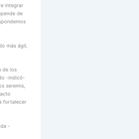
e integrar
depende de
respondemos
do más ágil,
n de los
do -indicó-
los seremis,
pacto
a fortalecer
ida -