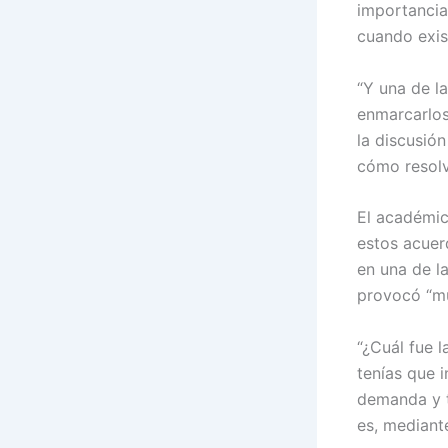
importancia
cuando exis
“Y una de l
enmarcarlos 
la discusió
cómo resolv
El académic
estos acuerd
en una de l
provocó “mu
“¿Cuál fue l
tenías que i
demanda y tú
es, mediant