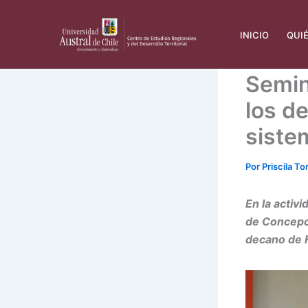
Ir
al
INICIO
QUI
contenido
Semin
los d
sistem
Por
Priscila To
En la activ
de Concepci
decano de F