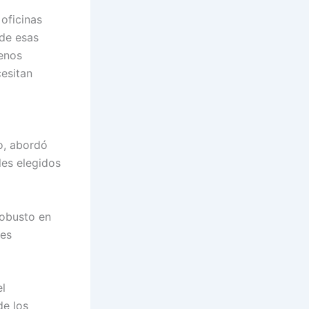
oficinas
 de esas
menos
cesitan
to, abordó
les elegidos
robusto en
nes
el
de los