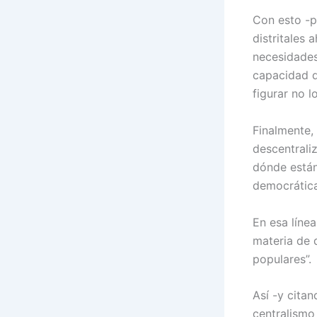
Con esto -p
distritales 
necesidades
capacidad de
figurar no 
Finalmente, 
descentrali
dónde están 
democrática
En esa líne
materia de 
populares”.
Así -y cita
centralismo 