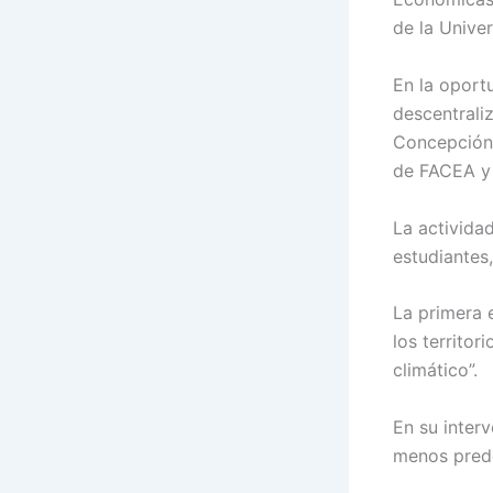
de la Univer
En la oport
descentrali
Concepción;
de FACEA y 
La activida
estudiantes,
La primera 
los territor
climático”.
En su inter
menos prede