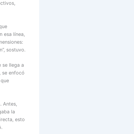
ctivos,
 que
n esa línea,
mensiones:
”, sostuvo.
se llega a
, se enfocó
 que
. Antes,
gaba la
irecta, esto
ó.