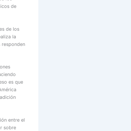
ticos de
es de los
aliza la
as responden
iones
uciendo
eso es que
“América
radición
ión entre el
ir sobre