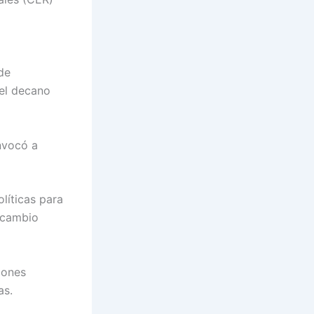
de
 el decano
nvocó a
líticas para
l cambio
iones
as.