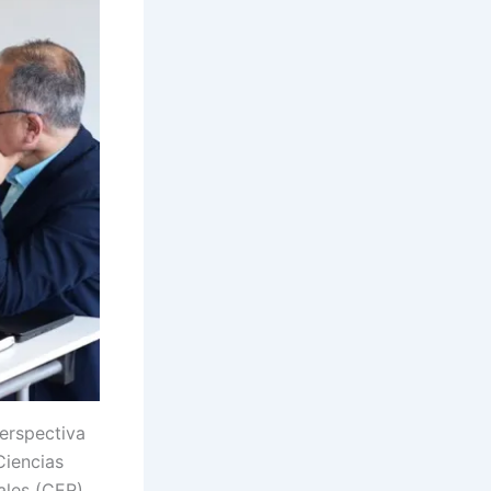
perspectiva
Ciencias
ales (CER)