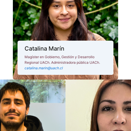
Catalina Marín
Magíster en Gobierno, Gestión y Desarrollo
Regional UACh. Administradora pública UACh.
catalina.marin@uach.cl