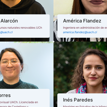
 Alarcón
América Flandez
ursos naturales renovables UCh
Ingeniera en administración de
n@uach.cl
america.flandez@uach.cl
Torres
Inés Paredes
ovisual UACh. Licenciada en
esora de Castellano y
Magíster en Estudios de la Infanc