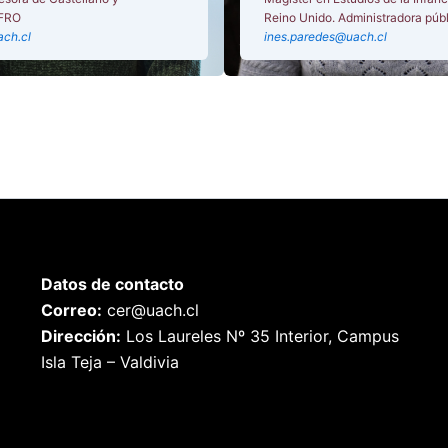
UFRO
Reino Unido. Administradora púb
ach.cl
ines.paredes@uach.cl
Datos de contacto
Correo:
cer@uach.cl
Dirección:
Los Laureles Nº 35 Interior, Campus
Isla Teja – Valdivia