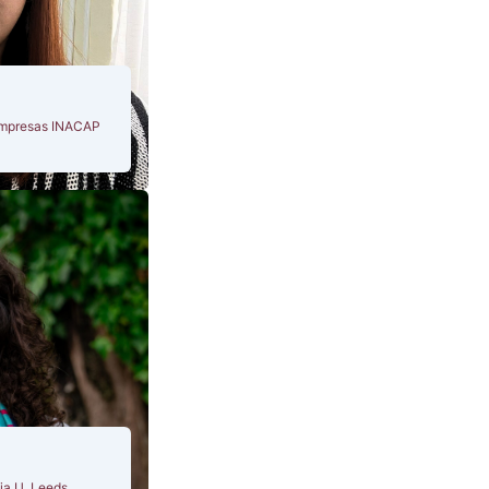
 empresas INACAP
ia U. Leeds,