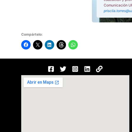
Comunicación 
priscila.torres@u
Compártelo: