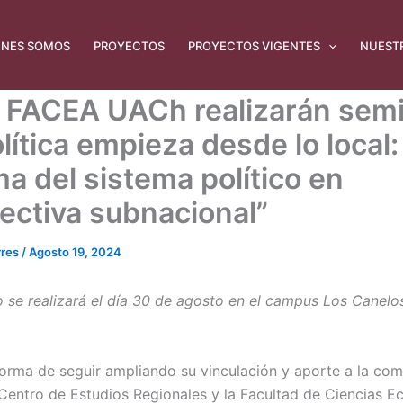
ÉNES SOMOS
PROYECTOS
PROYECTOS VIGENTES
NUEST
 FACEA UACh realizarán semi
lítica empieza desde lo local:
ma del sistema político en
ectiva subnacional”
rres
/
Agosto 19, 2024
o se realizará el día 30 de agosto en el campus Los Canelos
rma de seguir ampliando su vinculación y aporte a la co
l Centro de Estudios Regionales y la Facultad de Ciencias 