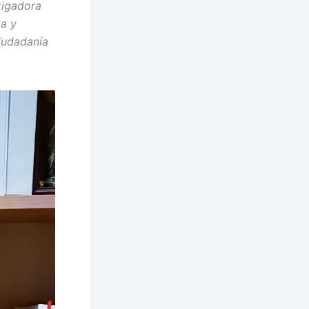
tigadora
za y
ciudadanía