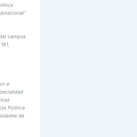
lítica
ubnacional”
2 del campus
181,
or e
pecialidad
ticas
ia Política
rsidades de