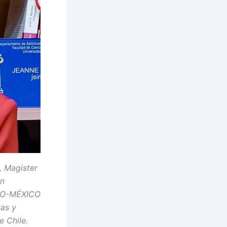
, Magister
en
CSO-MÉXICO
vas y
e Chile.