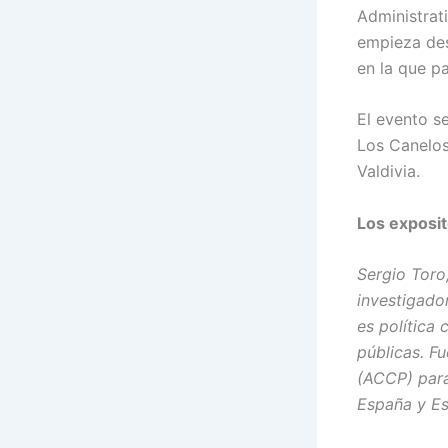
Administrati
empieza des
en la que p
El evento se
Los Canelos
Valdivia.
Los exposi
Sergio Toro
investigado
es política 
públicas. F
(ACCP) para
España y Es