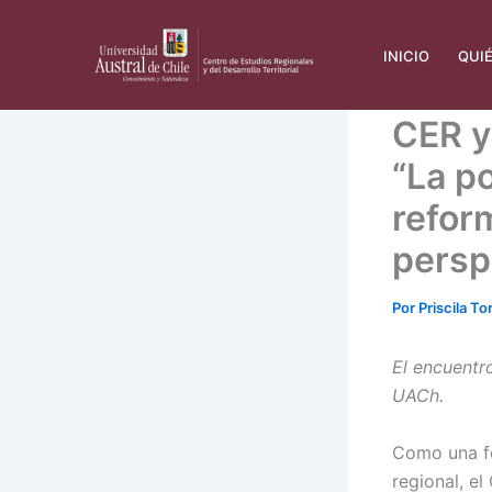
Ir
al
INICIO
QUI
contenido
CER y
“La po
refor
persp
Por
Priscila To
El encuentr
UACh.
Como una fo
regional, e