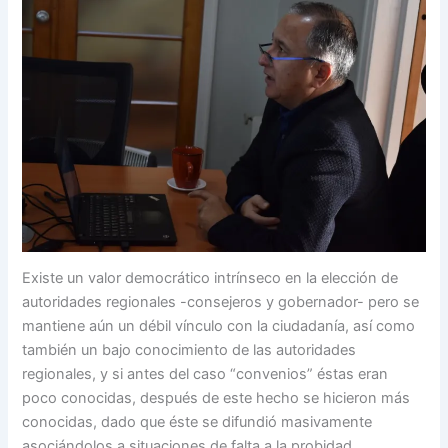
Existe un valor democrático intrínseco en la elección de
autoridades regionales -consejeros y gobernador- pero se
mantiene aún un débil vínculo con la ciudadanía, así como
también un bajo conocimiento de las autoridades
regionales, y si antes del caso “convenios” éstas eran
poco conocidas, después de este hecho se hicieron más
conocidas, dado que éste se difundió masivamente
asociándolos a situaciones de falta a la probidad.