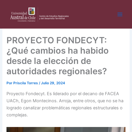
Ir
al
contenido
PROYECTO FONDECYT:
¿Qué cambios ha habido
desde la elección de
autoridades regionales?
Por
Priscila Torres
/
Julio 29, 2024
Proyecto Fondecyt. Es liderado por el decano de FACEA
UACh, Egon Montecinos. Arroja, entre otros, que no se ha
logrado canalizar problemáticas regionales estructurales o
complejas.