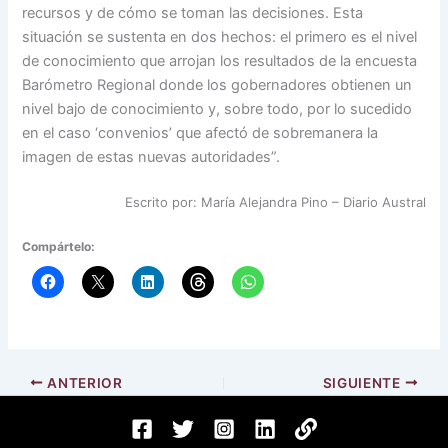
recursos y de cómo se toman las decisiones. Esta
situación se sustenta en dos hechos: el primero es el nivel
de conocimiento que arrojan los resultados de la encuesta
Barómetro Regional donde los gobernadores obtienen un
nivel bajo de conocimiento y, sobre todo, por lo sucedido
en el caso ‘convenios’ que afectó de sobremanera la
imagen de estas nuevas autoridades”.
Escrito por: María Alejandra Pino – Diario Austral
Compártelo:
ANTERIOR
SIGUIENTE