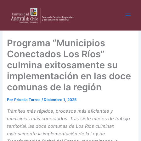
Ir
al
contenido
Programa “Municipios
Conectados Los Ríos”
culmina exitosamente su
implementación en las doce
comunas de la región
Por
Priscila Torres
/
Diciembre 1, 2025
Trámites más rápidos, procesos más eficientes y
municipios más conectados. Tras siete meses de trabajo
territorial, las doce comunas de Los Ríos culminan
exitosamente la implementación de la Ley de