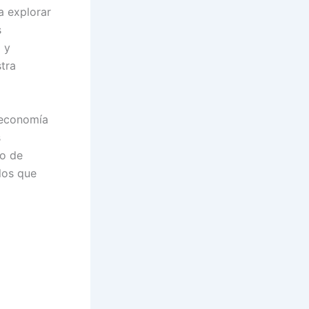
a explorar
s
 y
tra
 economía
s
co de
los que