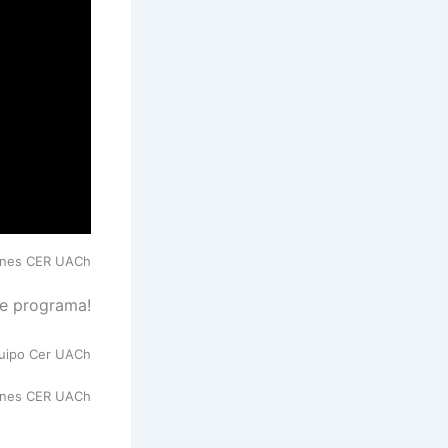
ciones CER UACh
e programa!
quipo Cer UACh
iones CER UACh