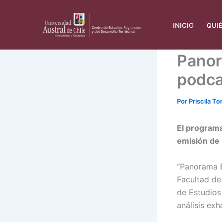
Ir
al
INICIO
QUI
contenido
Panor
podca
Por
Priscila To
El programa
emisión de
“Panorama E
Facultad de
de Estudios 
análisis exh