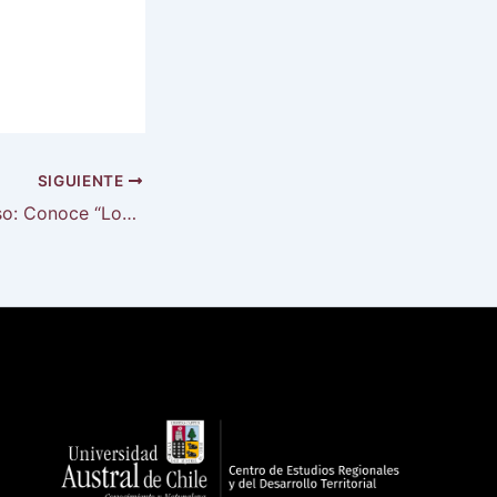
SIGUIENTE
#TrabajoenProceso: Conoce “Los Ríos en 3D”