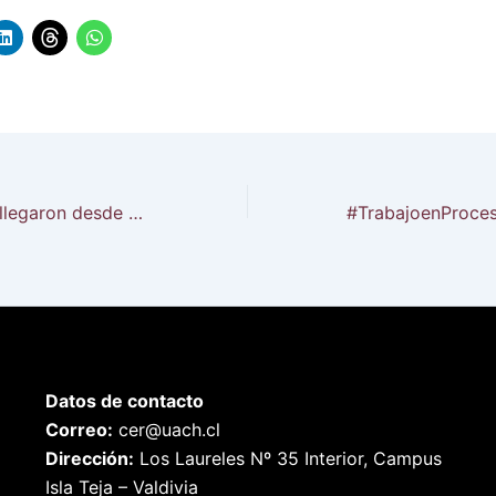
Tres prioridades llegaron desde Los Ríos hasta Consejo para la Descentralización
Datos de contacto
Correo:
cer@uach.cl
Dirección:
Los Laureles Nº 35 Interior, Campus
Isla Teja – Valdivia