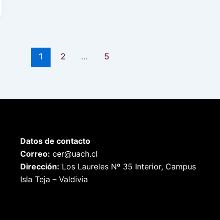
1
2
…
5
Datos de contacto
Correo:
cer@uach.cl
Dirección:
Los Laureles Nº 35 Interior, Campus
Isla Teja – Valdivia